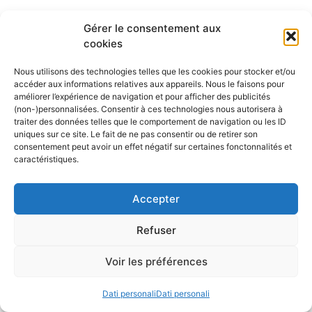
Doris 5,8m
Gérer le consentement aux
cookies
Hourtin (Gironde; France)
6,000.00€
Nous utilisons des technologies telles que les cookies pour stocker et/ou
accéder aux informations relatives aux appareils. Nous le faisons pour
Bateau à voile Tes 678 BT
améliorer l’expérience de navigation et pour afficher des publicités
(non-)personnalisées. Consentir à ces technologies nous autorisera à
La Roche Bernard
22,000.00€
traiter des données telles que le comportement de navigation ou les ID
uniques sur ce site. Le fait de ne pas consentir ou de retirer son
Vente voilier Jeanneau Symphonie
consentement peut avoir un effet négatif sur certaines fonctonnalités et
1982
caractéristiques.
La Rochelle
19,000.00€
Accepter
Refuser
Voir les préférences
Déposez votre annonce bateau
Dati personali
Dati personali
gratuitement