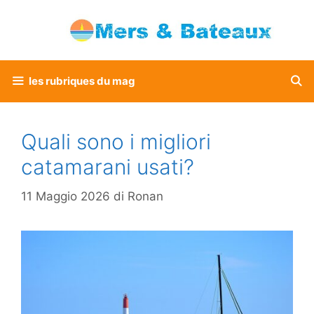
Vai
al
contenuto
les rubriques du mag
Quali sono i migliori
catamarani usati?
11 Maggio 2026
di
Ronan