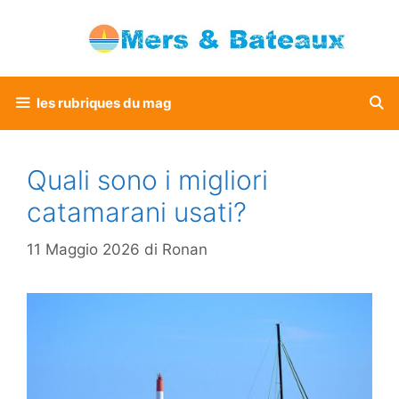
Vai
al
contenuto
les rubriques du mag
Quali sono i migliori
catamarani usati?
11 Maggio 2026
di
Ronan