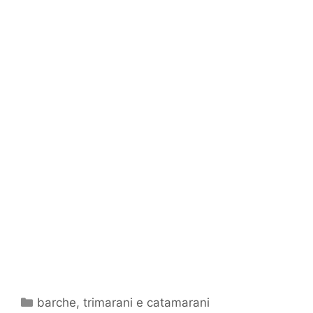
Categorie
barche
,
trimarani e catamarani