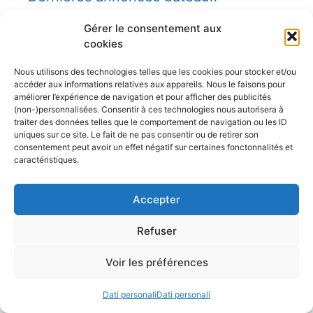
Gérer le consentement aux
Doris 5,8m
cookies
Hourtin (Gironde; France)
Nous utilisons des technologies telles que les cookies pour stocker et/ou
6,000.00€
accéder aux informations relatives aux appareils. Nous le faisons pour
améliorer l’expérience de navigation et pour afficher des publicités
Bateau à voile Tes 678 BT
(non-)personnalisées. Consentir à ces technologies nous autorisera à
traiter des données telles que le comportement de navigation ou les ID
La Roche Bernard
22,000.00€
uniques sur ce site. Le fait de ne pas consentir ou de retirer son
consentement peut avoir un effet négatif sur certaines fonctonnalités et
caractéristiques.
Vente voilier Jeanneau Symphonie
1982
La Rochelle
19,000.00€
Accepter
Refuser
Voir les préférences
Dati personali
Dati personali
Déposez votre annonce bateau