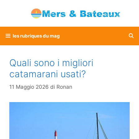
Vai
al
contenuto
les rubriques du mag
Quali sono i migliori
catamarani usati?
11 Maggio 2026
di
Ronan