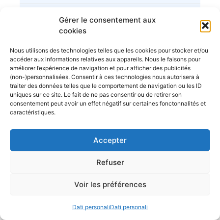
Bateau à voile Tes 678 BT
Gérer le consentement aux
La Roche Bernard
22,000.00€
cookies
Vente voilier Jeanneau Symphonie
Nous utilisons des technologies telles que les cookies pour stocker et/ou
1982
accéder aux informations relatives aux appareils. Nous le faisons pour
améliorer l’expérience de navigation et pour afficher des publicités
La Rochelle
19,000.00€
(non-)personnalisées. Consentir à ces technologies nous autorisera à
traiter des données telles que le comportement de navigation ou les ID
uniques sur ce site. Le fait de ne pas consentir ou de retirer son
consentement peut avoir un effet négatif sur certaines fonctonnalités et
caractéristiques.
Accepter
Déposez votre annonce bateau
gratuitement
Refuser
Voir les préférences
Dati personali
Dati personali