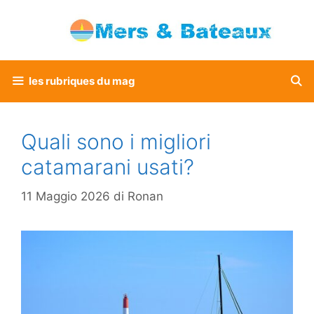
Vai
al
contenuto
les rubriques du mag
Quali sono i migliori
catamarani usati?
11 Maggio 2026
di
Ronan