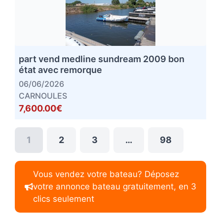
part vend medline sundream 2009 bon
état avec remorque
06/06/2026
CARNOULES
7,600.00€
1
2
3
…
98
Vous vendez votre bateau? Déposez
votre annonce bateau gratuitement, en 3
clics seulement