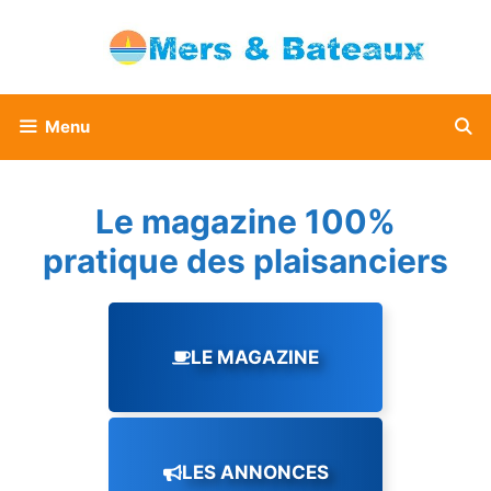
Aller
au
contenu
Menu
Le magazine 100%
pratique des plaisanciers
LE MAGAZINE
LES ANNONCES