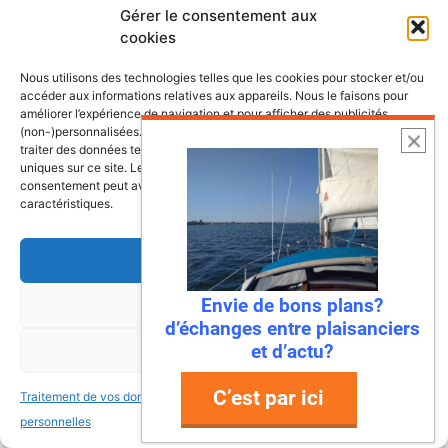
Gérer le consentement aux
Les plus belles escales et croisières de
cookies
nos côtes
Nous utilisons des technologies telles que les cookies pour stocker et/ou
accéder aux informations relatives aux appareils. Nous le faisons pour
améliorer l’expérience de navigation et pour afficher des publicités
(non-)personnalisées. Consentir à ces technologies nous autorisera à
traiter des données telles que le comportement de navigation ou les ID
uniques sur ce site. Le fait de ne pas consentir ou de retirer son
consentement peut avoir un effet négatif sur certaines fonctonnalités et
caractéristiques.
Accepter
Envie de bons plans?
Refuser
d’échanges entre plaisanciers
et d’actu?
Voir les préférences
C’est par ici
Traitement de vos données
Traitement de vos données
6 août 2026
personnelles
personnelles
Envie de fraicheur ? Larguez les