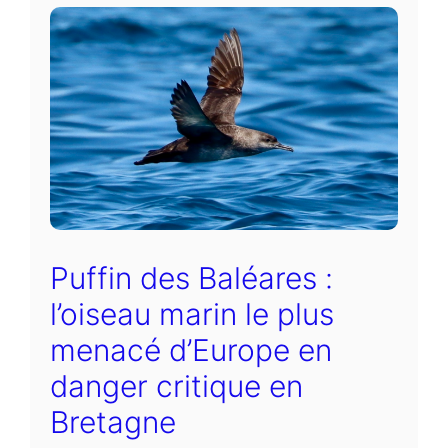
Puffin des Baléares :
l’oiseau marin le plus
menacé d’Europe en
danger critique en
Bretagne