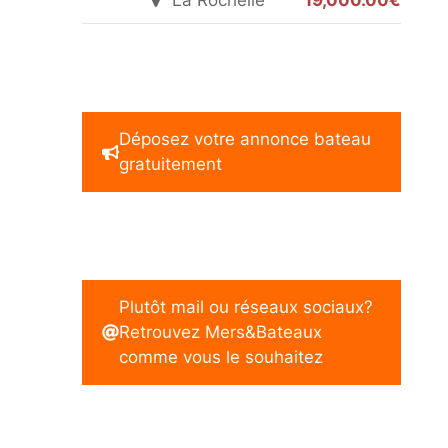
La Rochelle
19,000.00€
Déposez votre annonce bateau
gratuitement
Plutôt mail ou réseaux sociaux?
Retrouvez Mers&Bateaux
comme vous le souhaitez