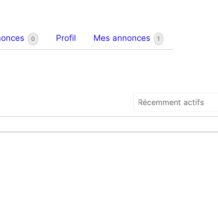
nonces
Profil
Mes annonces
0
1
Trier
par: