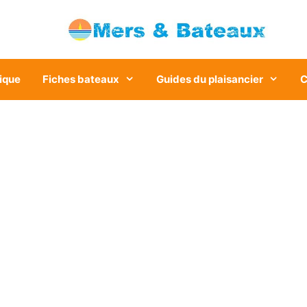
ique
Fiches bateaux
Guides du plaisancier
C