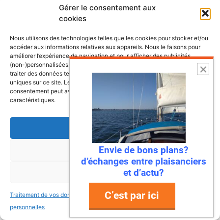
Gérer le consentement aux
cookies
Nous utilisons des technologies telles que les cookies pour stocker et/ou
accéder aux informations relatives aux appareils. Nous le faisons pour
améliorer l’expérience de navigation et pour afficher des publicités
(non-)personnalisées. Consentir à ces technologies nous autorisera à
traiter des données telles que le comportement de navigation ou les ID
uniques sur ce site. Le fait de ne pas consentir ou de retirer son
consentement peut avoir un effet négatif sur certaines fonctonnalités et
caractéristiques.
Accepter
Envie de bons plans?
Refuser
6 août 2026
d’échanges entre plaisanciers
Envie de fraicheur ? Larguez les
et d’actu?
Voir les préférences
amarres direction la Normandie
C’est par ici
Traitement de vos données
Traitement de vos données
Imaginez : des falaises vertigineuses qui
personnelles
personnelles
plongent dans une mer turquoise, des ports