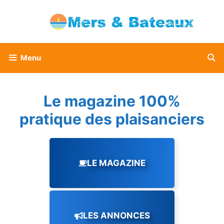
Aller
au
contenu
Menu
Le magazine 100%
pratique des plaisanciers
LE MAGAZINE
LES ANNONCES