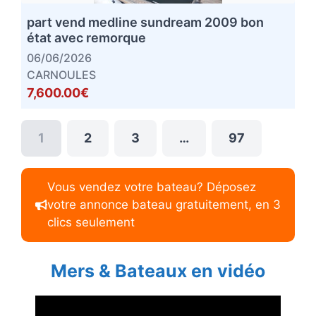
part vend medline sundream 2009 bon
état avec remorque
06/06/2026
CARNOULES
7,600.00€
1
2
3
…
97
Vous vendez votre bateau? Déposez
votre annonce bateau gratuitement, en 3
clics seulement
Mers & Bateaux en vidéo