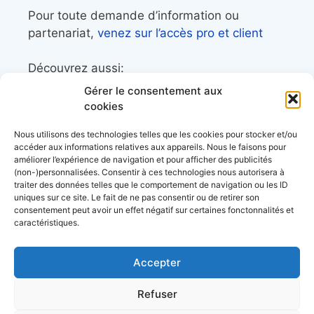
Pour toute demande d’information ou
partenariat,
venez sur l’accès pro et client
Découvrez aussi:
Gérer le consentement aux
Côtes&Mers, le magazine du littoral et sa
cookies
librairie maritime
Nous utilisons des technologies telles que les cookies pour stocker et/ou
Mers&Montagnes, Equipement outdoor pour
accéder aux informations relatives aux appareils. Nous le faisons pour
améliorer l’expérience de navigation et pour afficher des publicités
le trek et le raid nautique
(non-)personnalisées. Consentir à ces technologies nous autorisera à
BoatingAds, le site d’annonces bateaux
traiter des données telles que le comportement de navigation ou les ID
uniques sur ce site. Le fait de ne pas consentir ou de retirer son
européen
consentement peut avoir un effet négatif sur certaines fonctonnalités et
caractéristiques.
Accepter
Stock images by
Depositphotos
Envie de bons plans?
Refuser
d’échanges entre