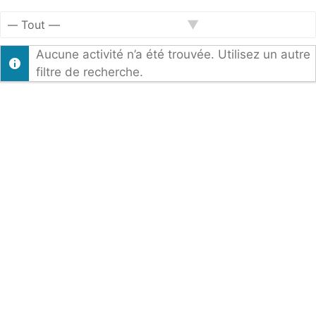
Activités
RSS
du
Afficher
membre
Aucune activité n’a été trouvée. Utilisez un autre
par
filtre de recherche.
activité: