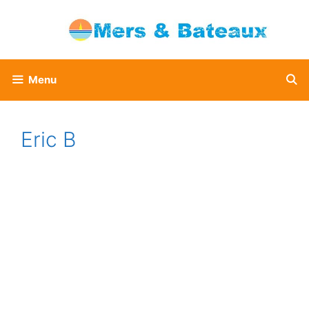
Aller
au
contenu
Menu
Eric B