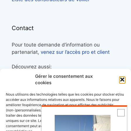
Contact
Pour toute demande d’information ou
partenariat,
venez sur l’accès pro et client
Découvrez aussi:
Gérer le consentement aux
Côtes&Mers, le magazine du littoral et sa
cookies
librairie maritime
Nous utilisons des technologies telles que les cookies pour stocker et/ou
Mers&Montagnes, Equipement outdoor pour
accéder aux informations relatives aux appareils. Nous le faisons pour
améliorer l’expérience de navigation et pour afficher des publicités
le trek et le raid nautique
(non-)personnalisées. Consentir à ces technologies nous autorisera à
BoatingAds, le site d’annonces bateaux
traiter des données telles que le comportement de navigation ou les ID
uniques sur ce site. Le fait de ne pas consentir ou de retirer son
européen
consentement peut avoir un effet négatif sur certaines fonctonnalités et