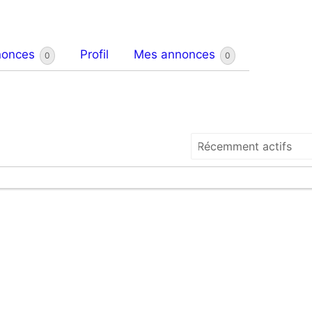
nonces
Profil
Mes annonces
0
0
Trier
par: