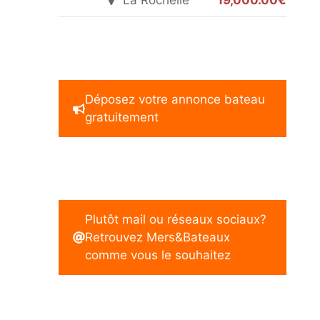
La Rochelle
19,000.00€
Déposez votre annonce bateau
gratuitement
Plutôt mail ou réseaux sociaux?
Retrouvez Mers&Bateaux
comme vous le souhaitez