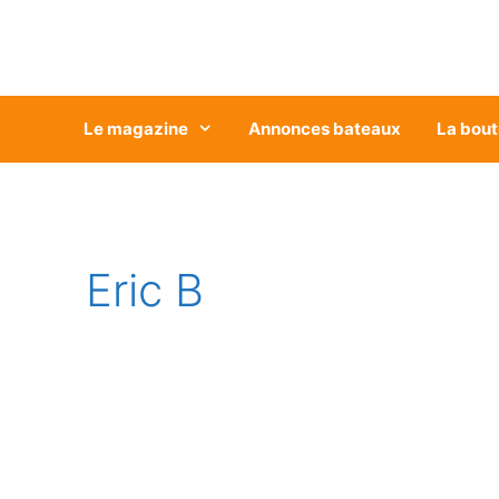
Aller
au
contenu
Le magazine
Annonces bateaux
La bout
Eric B