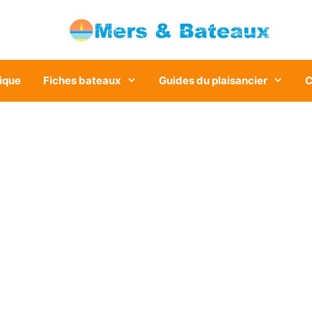
ique
Fiches bateaux
Guides du plaisancier
C