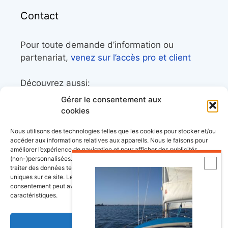
Contact
Pour toute demande d’information ou
partenariat,
venez sur l’accès pro et client
Découvrez aussi:
Gérer le consentement aux
Côtes&Mers, le magazine du littoral et sa
cookies
librairie maritime
Nous utilisons des technologies telles que les cookies pour stocker et/ou
Mers&Montagnes, Equipement outdoor pour
accéder aux informations relatives aux appareils. Nous le faisons pour
améliorer l’expérience de navigation et pour afficher des publicités
le trek et le raid nautique
(non-)personnalisées. Consentir à ces technologies nous autorisera à
BoatingAds, le site d’annonces bateaux
traiter des données telles que le comportement de navigation ou les ID
uniques sur ce site. Le fait de ne pas consentir ou de retirer son
européen
consentement peut avoir un effet négatif sur certaines fonctonnalités et
caractéristiques.
Accepter