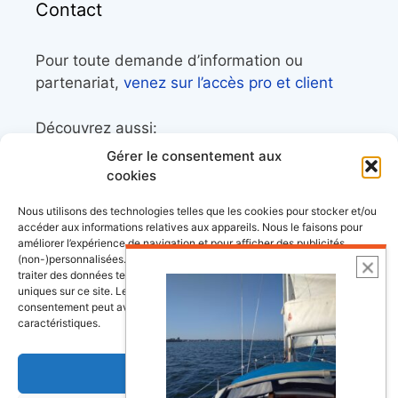
Contact
Pour toute demande d’information ou
partenariat,
venez sur l’accès pro et client
Découvrez aussi:
Gérer le consentement aux
Côtes&Mers, le magazine du littoral et sa
cookies
librairie maritime
Nous utilisons des technologies telles que les cookies pour stocker et/ou
Mers&Montagnes, Equipement outdoor pour
accéder aux informations relatives aux appareils. Nous le faisons pour
améliorer l’expérience de navigation et pour afficher des publicités
le trek et le raid nautique
(non-)personnalisées. Consentir à ces technologies nous autorisera à
BoatingAds, le site d’annonces bateaux
traiter des données telles que le comportement de navigation ou les ID
uniques sur ce site. Le fait de ne pas consentir ou de retirer son
européen
consentement peut avoir un effet négatif sur certaines fonctonnalités et
caractéristiques.
Accepter
Stock images by
Depositphotos