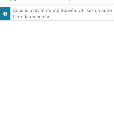
du
Afficher
membre
Aucune activité n’a été trouvée. Utilisez un autre
par
filtre de recherche.
activité: