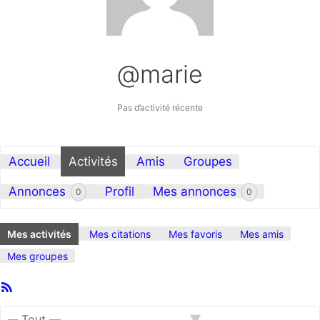
@marie
Pas d’activité récente
Accueil
Activités
Amis
Groupes
Annonces
Profil
Mes annonces
0
0
Mes activités
Mes citations
Mes favoris
Mes amis
Mes groupes
Flux
Activités
RSS