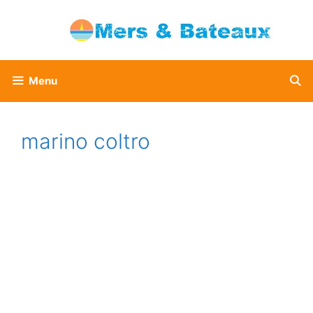
Aller
au
contenu
Menu
marino coltro