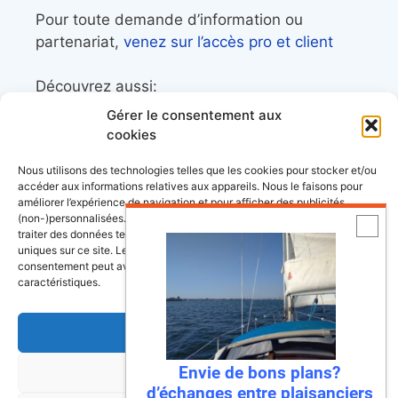
Pour toute demande d’information ou
partenariat,
venez sur l’accès pro et client
Découvrez aussi:
Gérer le consentement aux
Côtes&Mers, le magazine du littoral et sa
cookies
librairie maritime
Nous utilisons des technologies telles que les cookies pour stocker et/ou
Mers&Montagnes, Equipement outdoor pour
accéder aux informations relatives aux appareils. Nous le faisons pour
améliorer l’expérience de navigation et pour afficher des publicités
le trek et le raid nautique
(non-)personnalisées. Consentir à ces technologies nous autorisera à
BoatingAds, le site d’annonces bateaux
traiter des données telles que le comportement de navigation ou les ID
uniques sur ce site. Le fait de ne pas consentir ou de retirer son
européen
consentement peut avoir un effet négatif sur certaines fonctonnalités et
caractéristiques.
Accepter
Stock images by
Depositphotos
Envie de bons plans?
Refuser
d’échanges entre plaisanciers