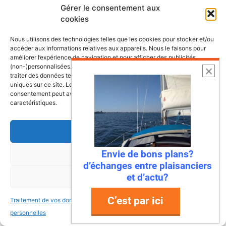
Gérer le consentement aux
cookies
Nous utilisons des technologies telles que les cookies pour stocker et/ou
accéder aux informations relatives aux appareils. Nous le faisons pour
améliorer l’expérience de navigation et pour afficher des publicités
(non-)personnalisées. Consentir à ces technologies nous autorisera à
traiter des données telles que le comportement de navigation ou les ID
uniques sur ce site. Le fait de ne pas consentir ou de retirer son
consentement peut avoir un effet négatif sur certaines fonctonnalités et
caractéristiques.
Accepter
Envie de bons plans?
Refuser
6 août 2026
d’échanges entre plaisanciers
Envie de fraicheur ? Larguez les
et d’actu?
Voir les préférences
amarres direction la Normandie
C’est par ici
Traitement de vos données
Traitement de vos données
Imaginez : des falaises vertigineuses qui
personnelles
personnelles
plongent dans une mer turquoise, des ports