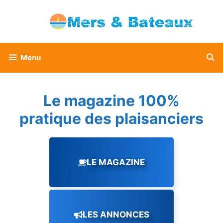
Aller
au
contenu
Menu
Le magazine 100%
pratique des plaisanciers
LE MAGAZINE
LES ANNONCES