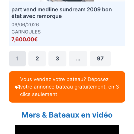
part vend medline sundream 2009 bon
état avec remorque
06/06/2026
CARNOULES
7,600.00€
1
2
3
…
97
Vous vendez votre bateau? Déposez
votre annonce bateau gratuitement, en 3
clics seulement
Mers & Bateaux en vidéo