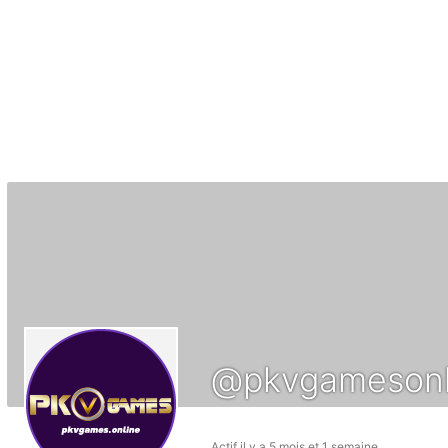
@pkvgamesonl
Actif il y a 5 mois et 1 semaine