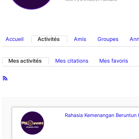
Accueil
Activités
Amis
Groupes
An
Mes activités
Mes citations
Mes favoris
Flux
Activités
RSS
du
membre
Rahasia Kemenangan Beruntun