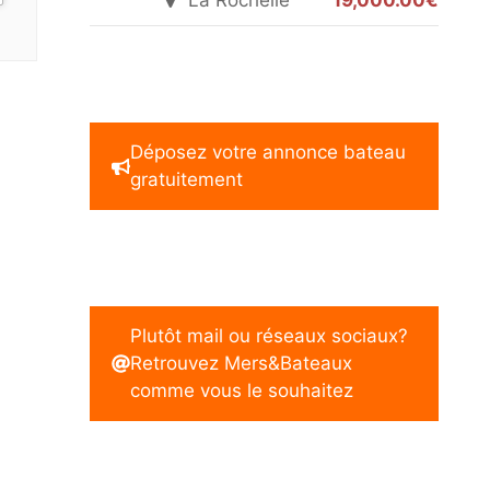
La Rochelle
19,000.00€
Déposez votre annonce bateau
gratuitement
Plutôt mail ou réseaux sociaux?
Retrouvez Mers&Bateaux
comme vous le souhaitez