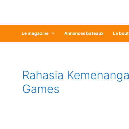
Aller
au
contenu
Le magazine
Annonces bateaux
La bout
Rahasia Kemenanga
Games