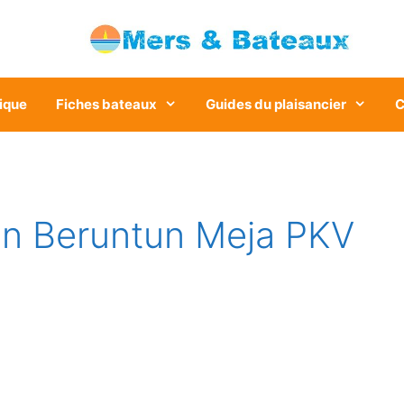
ique
Fiches bateaux
Guides du plaisancier
C
n Beruntun Meja PKV