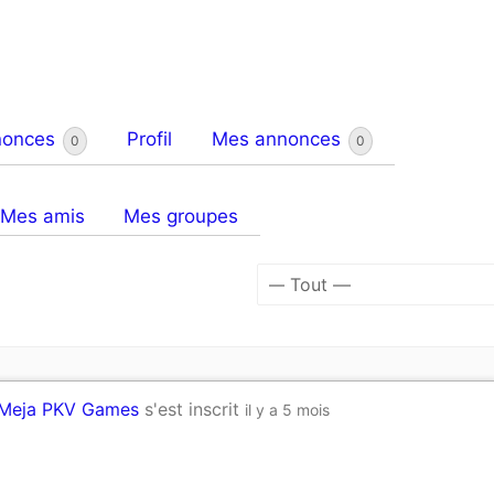
nonces
Profil
Mes annonces
0
0
Mes amis
Mes groupes
Afficher
par
activité:
 Meja PKV Games
s'est inscrit
il y a 5 mois