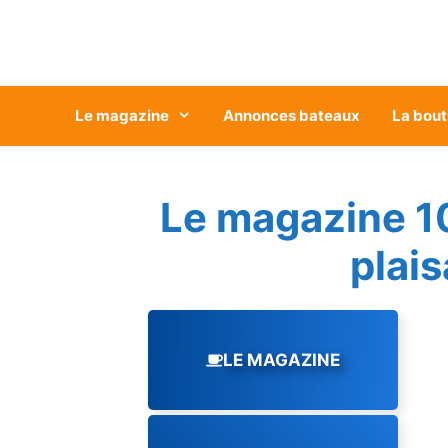
Aller
au
contenu
Le magazine
Annonces bateaux
La bout
Le magazine 1
plai
LE MAGAZINE