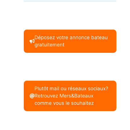
Déposez votre annonce bateau
gratuitement
Plutôt mail ou réseaux sociaux?
Retrouvez Mers&Bateaux
comme vous le souhaitez