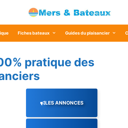
ique
Fiches bateaux
Guides du plaisancier
C
00% pratique des
sanciers
LES ANNONCES