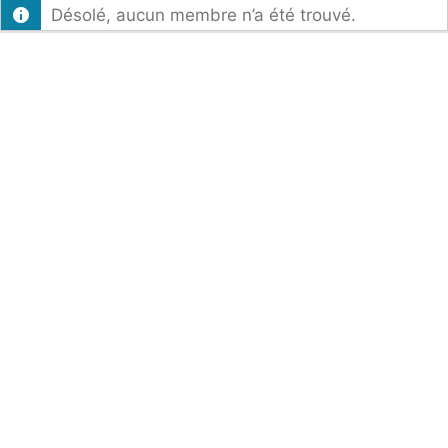
Désolé, aucun membre n’a été trouvé.
par
activité: