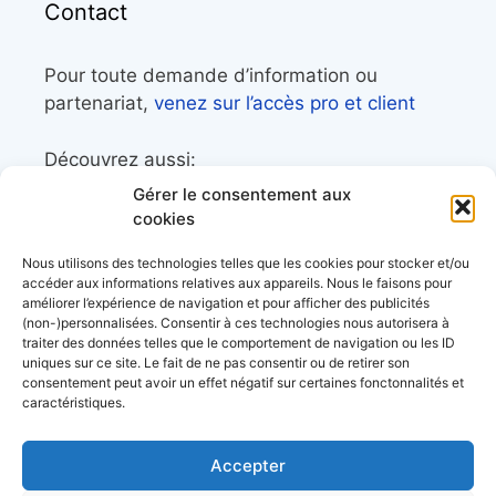
Contact
Pour toute demande d’information ou
partenariat,
venez sur l’accès pro et client
Découvrez aussi:
Gérer le consentement aux
Côtes&Mers, le magazine du littoral et sa
cookies
librairie maritime
Nous utilisons des technologies telles que les cookies pour stocker et/ou
Mers&Montagnes, Equipement outdoor pour
accéder aux informations relatives aux appareils. Nous le faisons pour
améliorer l’expérience de navigation et pour afficher des publicités
le trek et le raid nautique
(non-)personnalisées. Consentir à ces technologies nous autorisera à
BoatingAds, le site d’annonces bateaux
traiter des données telles que le comportement de navigation ou les ID
uniques sur ce site. Le fait de ne pas consentir ou de retirer son
européen
consentement peut avoir un effet négatif sur certaines fonctonnalités et
caractéristiques.
Accepter
Stock images by
Depositphotos