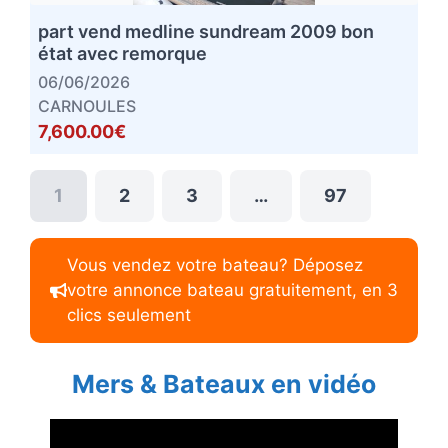
part vend medline sundream 2009 bon
état avec remorque
06/06/2026
CARNOULES
7,600.00€
1
2
3
…
97
Vous vendez votre bateau? Déposez
votre annonce bateau gratuitement, en 3
clics seulement
Mers & Bateaux en vidéo