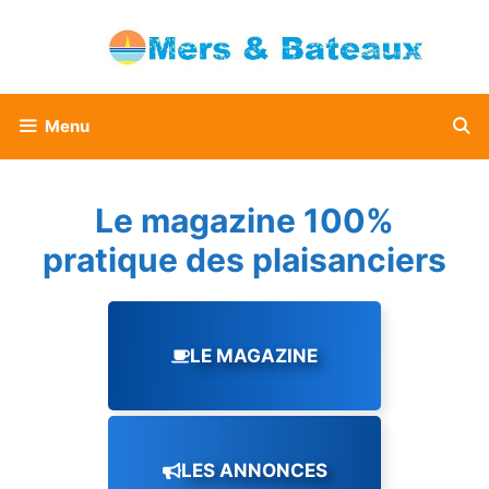
Aller
au
contenu
Menu
Le magazine 100%
pratique des plaisanciers
LE MAGAZINE
LES ANNONCES