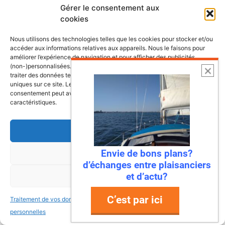
Gérer le consentement aux
cookies
Nous utilisons des technologies telles que les cookies pour stocker et/ou
accéder aux informations relatives aux appareils. Nous le faisons pour
améliorer l’expérience de navigation et pour afficher des publicités
(non-)personnalisées. Consentir à ces technologies nous autorisera à
traiter des données telles que le comportement de navigation ou les ID
uniques sur ce site. Le fait de ne pas consentir ou de retirer son
consentement peut avoir un effet négatif sur certaines fonctonnalités et
caractéristiques.
Accepter
Envie de bons plans?
Refuser
6 août 2026
d’échanges entre plaisanciers
Envie de fraicheur ? Larguez les
et d’actu?
Voir les préférences
amarres direction la Normandie
C’est par ici
Traitement de vos données
Traitement de vos données
Imaginez : des falaises vertigineuses qui
personnelles
personnelles
plongent dans une mer turquoise, des ports