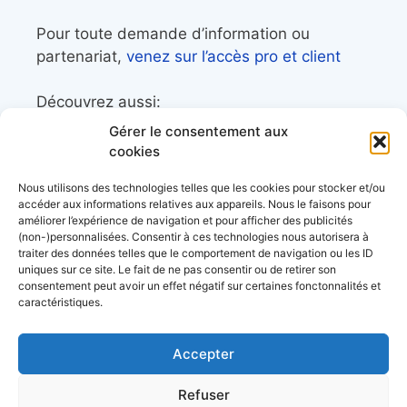
Pour toute demande d’information ou
partenariat,
venez sur l’accès pro et client
Découvrez aussi:
Gérer le consentement aux
Côtes&Mers, le magazine du littoral et sa
cookies
librairie maritime
Nous utilisons des technologies telles que les cookies pour stocker et/ou
Mers&Montagnes, Equipement outdoor pour
accéder aux informations relatives aux appareils. Nous le faisons pour
améliorer l’expérience de navigation et pour afficher des publicités
le trek et le raid nautique
(non-)personnalisées. Consentir à ces technologies nous autorisera à
BoatingAds, le site d’annonces bateaux
traiter des données telles que le comportement de navigation ou les ID
uniques sur ce site. Le fait de ne pas consentir ou de retirer son
européen
consentement peut avoir un effet négatif sur certaines fonctonnalités et
caractéristiques.
Accepter
Stock images by
Depositphotos
Envie de bons plans?
Refuser