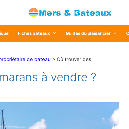
ique
Fiches bateaux
Guides du plaisancier
C
propriétaire de bateau
> Où trouver des
amarans à vendre ?