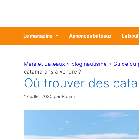
Aller
au
contenu
Le magazine
Annonces bateaux
La bout
Mers et Bateaux
>
blog nautisme
>
Guide du 
catamarans à vendre ?
Où trouver des cat
17 juillet 2025
par
Ronan