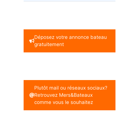
Déposez votre annonce bateau
gratuitement
Plutôt mail ou réseaux sociaux?
Retrouvez Mers&Bateaux
comme vous le souhaitez