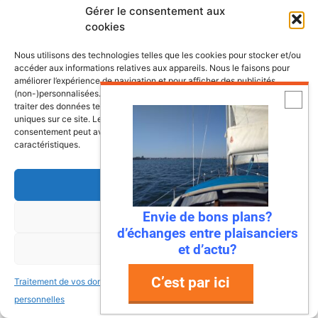
Gérer le consentement aux
cookies
Nous utilisons des technologies telles que les cookies pour stocker et/ou
accéder aux informations relatives aux appareils. Nous le faisons pour
améliorer l’expérience de navigation et pour afficher des publicités
(non-)personnalisées. Consentir à ces technologies nous autorisera à
traiter des données telles que le comportement de navigation ou les ID
uniques sur ce site. Le fait de ne pas consentir ou de retirer son
consentement peut avoir un effet négatif sur certaines fonctonnalités et
caractéristiques.
Accepter
Envie de bons plans?
Refuser
d’échanges entre plaisanciers
et d’actu?
Voir les préférences
C’est par ici
Traitement de vos données
Traitement de vos données
La chaine Youtube de Mers&Bateaux
personnelles
personnelles