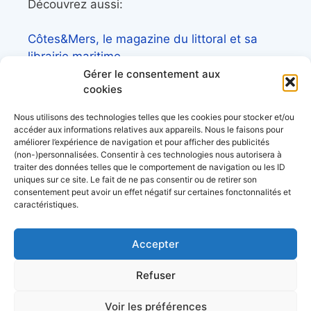
Découvrez aussi:
Côtes&Mers, le magazine du littoral et sa
librairie maritime
Gérer le consentement aux
Mers&Montagnes, Equipement outdoor pour
cookies
le trek et le raid nautique
Nous utilisons des technologies telles que les cookies pour stocker et/ou
BoatingAds, le site d’annonces bateaux
accéder aux informations relatives aux appareils. Nous le faisons pour
européen
améliorer l’expérience de navigation et pour afficher des publicités
(non-)personnalisées. Consentir à ces technologies nous autorisera à
traiter des données telles que le comportement de navigation ou les ID
uniques sur ce site. Le fait de ne pas consentir ou de retirer son
consentement peut avoir un effet négatif sur certaines fonctonnalités et
caractéristiques.
Stock images by
Depositphotos
Accepter
acerca de
Refuser
datos personales
condiciones generales de uso
Voir les préférences