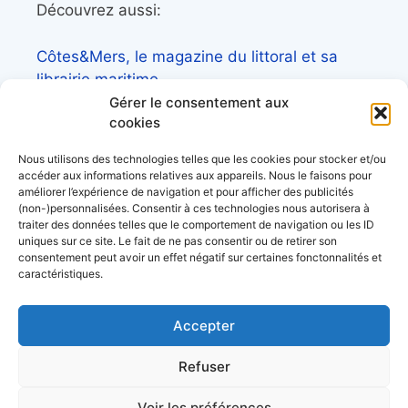
Découvrez aussi:
Côtes&Mers, le magazine du littoral et sa
librairie maritime
Gérer le consentement aux
Mers&Montagnes, Equipement outdoor pour
cookies
le trek et le raid nautique
Nous utilisons des technologies telles que les cookies pour stocker et/ou
BoatingAds, le site d’annonces bateaux
accéder aux informations relatives aux appareils. Nous le faisons pour
européen
améliorer l’expérience de navigation et pour afficher des publicités
(non-)personnalisées. Consentir à ces technologies nous autorisera à
traiter des données telles que le comportement de navigation ou les ID
uniques sur ce site. Le fait de ne pas consentir ou de retirer son
consentement peut avoir un effet négatif sur certaines fonctonnalités et
caractéristiques.
Stock images by
Depositphotos
Accepter
acerca de
Refuser
datos personales
condiciones generales de uso
Voir les préférences