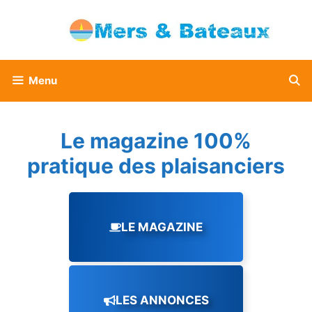
Aller
au
contenu
Menu
Le magazine 100%
pratique des plaisanciers
LE MAGAZINE
LES ANNONCES