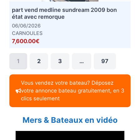
part vend medline sundream 2009 bon
état avec remorque
06/06/2026
CARNOULES
7,600.00€
1
2
3
…
97
Vous vendez votre bateau? Déposez
votre annonce bateau gratuitement, en 3
clics seulement
Mers & Bateaux en vidéo