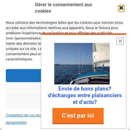
Gérer le consentement aux
cookies
Nous utilisons des technologies telles que les cookies pour stocker et/ou
accéder aux informations relatives aux appareils. Nous le faisons pour
améliorer l’expérience de navigation et pour afficher des publicités
(non-)personnalisées. Consentir à ces technologies nous autorisera à
traiter des données telles que le comportement de navigation ou les ID
uniques sur ce site. Le fait de ne pas consentir ou de retirer son
consentement peut avoir un effet négatif sur certaines fonctonnalités et
caractéristiques.
Accepter
Envie de bons plans?
Refuser
6 août 2026
d’échanges entre plaisanciers
Envie de fraicheur ? Larguez les
et d’actu?
Voir les préférences
amarres direction la Normandie
C’est par ici
Traitement de vos données
Traitement de vos données
Imaginez : des falaises vertigineuses qui
personnelles
personnelles
plongent dans une mer turquoise, des ports