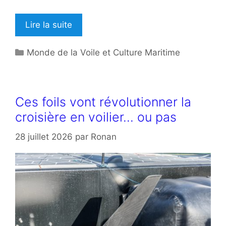
Lire la suite
Catégories
Monde de la Voile et Culture Maritime
Ces foils vont révolutionner la
croisière en voilier… ou pas
28 juillet 2026
par
Ronan