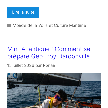
Lire la suite
Catégories
Monde de la Voile et Culture Maritime
Mini-Atlantique : Comment se
prépare Geoffroy Dardonville
15 juillet 2026
par
Ronan