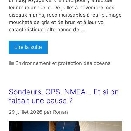
un long voyage vers le nord pour y effectuer
leur mue annuelle. De juillet à novembre, ces
oiseaux marins, reconnaissables à leur plumage
moucheté de gris et de brun et à leur vol
caractéristique (alternance de …
Lire la suite
Catégories
Environnement et protection des océans
Sondeurs, GPS, NMEA… Et si on
faisait une pause ?
29 juillet 2026
par
Ronan