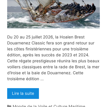
Du 20 au 25 juillet 2026, la Hoalen Brest
Douarnenez Classic fera son grand retour sur
les côtes finistériennes pour une troisième
édition, après les succès de 2023 et 2024.
Cette régate prestigieuse réunira les plus beaux
voiliers classiques entre la rade de Brest, la mer
d’Iroise et la baie de Douarnenez. Cette
troisième édition …
Lire la suite
Catégories
Monde de la Voile et Culture Maritime