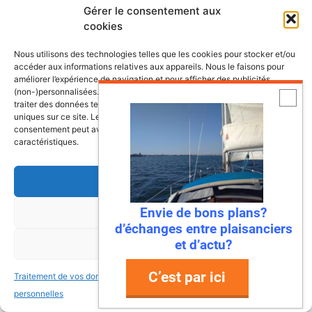
: celle de garantir la sécurité de l’équipage et du
Gérer le consentement aux
navire. Si les tablettes et applications
cookies
smartphones (Navionics, Windy, Marine
Nous utilisons des technologies telles que les cookies pour stocker et/ou
Traffic…) sont aujourd’hui des alliés précieux,
accéder aux informations relatives aux appareils. Nous le faisons pour
elles …
améliorer l’expérience de navigation et pour afficher des publicités
(non-)personnalisées. Consentir à ces technologies nous autorisera à
traiter des données telles que le comportement de navigation ou les ID
Lire la suite
uniques sur ce site. Le fait de ne pas consentir ou de retirer son
consentement peut avoir un effet négatif sur certaines fonctonnalités et
caractéristiques.
Catégories
Monde de la Voile et Culture Maritime
Accepter
Envie de bons plans?
Refuser
Le Wingfoil : la révolution des
d’échanges entre plaisanciers
sports de glisse nautiques
et d’actu?
Voir les préférences
22 juin 2026
par
Ronan
C’est par ici
Traitement de vos données
Traitement de vos données
personnelles
personnelles