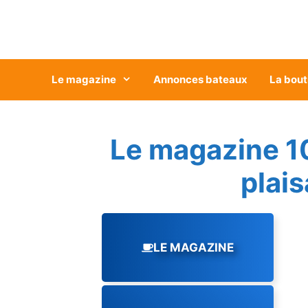
Aller
au
contenu
Le magazine
Annonces bateaux
La bout
Le magazine 1
plai
LE MAGAZINE