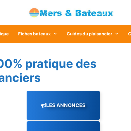
ique
Fiches bateaux
Guides du plaisancier
C
00% pratique des
sanciers
LES ANNONCES