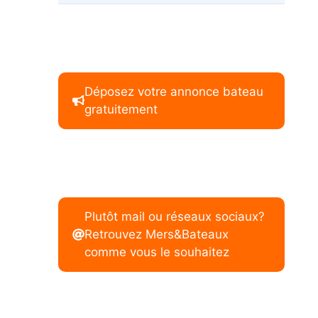
Déposez votre annonce bateau
gratuitement
Plutôt mail ou réseaux sociaux?
Retrouvez Mers&Bateaux
comme vous le souhaitez