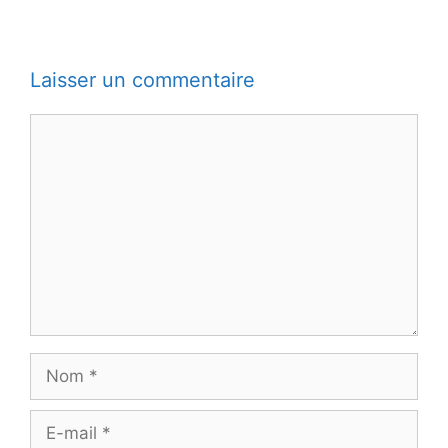
Laisser un commentaire
Commentaire
Nom
E-
mail