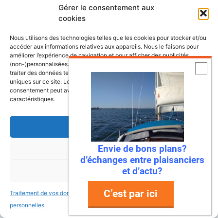
Annuaire des professionnels du nautisme et
Gérer le consentement aux
de la plaisance
cookies
Nous utilisons des technologies telles que les cookies pour stocker et/ou
accéder aux informations relatives aux appareils. Nous le faisons pour
améliorer l’expérience de navigation et pour afficher des publicités
(non-)personnalisées. Consentir à ces technologies nous autorisera à
Découvrez nos dossiers
traiter des données telles que le comportement de navigation ou les ID
uniques sur ce site. Le fait de ne pas consentir ou de retirer son
consentement peut avoir un effet négatif sur certaines fonctonnalités et
caractéristiques.
Lexique de la mer et des bateaux
L’almanach du plaisancier
Accepter
Envie de bons plans?
Refuser
Lexique du nautisme anglais/français
d’échanges entre plaisanciers
et d’actu?
Voir les préférences
Quelle assurance bateau choisir? le guide
C’est par ici
Traitement de vos données
Traitement de vos données
Le guide de la location de bateau
personnelles
personnelles