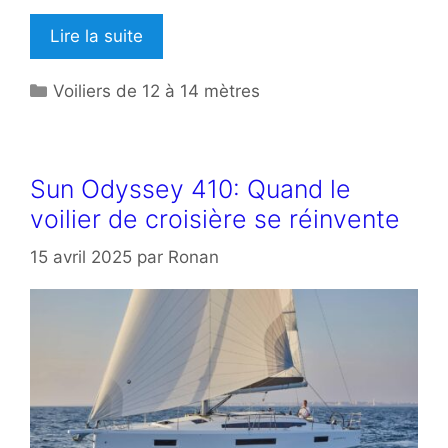
Lire la suite
Catégories
Voiliers de 12 à 14 mètres
Sun Odyssey 410: Quand le
voilier de croisière se réinvente
15 avril 2025
par
Ronan