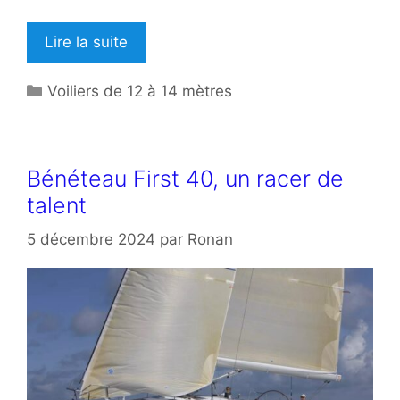
Lire la suite
Catégories
Voiliers de 12 à 14 mètres
Bénéteau First 40, un racer de
talent
5 décembre 2024
par
Ronan