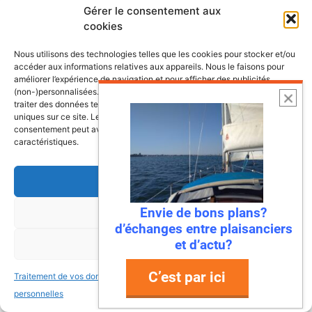
Gérer le consentement aux
cookies
Nous utilisons des technologies telles que les cookies pour stocker et/ou
accéder aux informations relatives aux appareils. Nous le faisons pour
améliorer l’expérience de navigation et pour afficher des publicités
(non-)personnalisées. Consentir à ces technologies nous autorisera à
Le Moody 45DS est un voilier qui a surpris à sa
traiter des données telles que le comportement de navigation ou les ID
sortie, en 2008. Ce voilier, issu de l’union du
uniques sur ce site. Le fait de ne pas consentir ou de retirer son
consentement peut avoir un effet négatif sur certaines fonctonnalités et
chantier anglais Moody et de l’allemand Hanse
caractéristiques.
est un voilier qui offre beaucoup plus que son
aspect caravane peut laisser penser. Le
Accepter
chantier Moody a été créé en 1830, par l’anglais
John Moody. Le chantier …
Envie de bons plans?
Refuser
d’échanges entre plaisanciers
et d’actu?
Voir les préférences
Lire la suite
C’est par ici
Traitement de vos données
Traitement de vos données
Catégories
Bateaux
,
Voiliers de 12 à 14 mètres
personnelles
personnelles