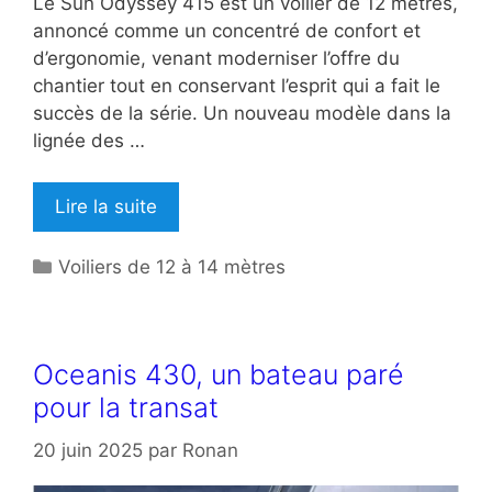
Le Sun Odyssey 415 est un voilier de 12 mètres,
annoncé comme un concentré de confort et
d’ergonomie, venant moderniser l’offre du
chantier tout en conservant l’esprit qui a fait le
succès de la série. Un nouveau modèle dans la
lignée des …
Lire la suite
Catégories
Voiliers de 12 à 14 mètres
Oceanis 430, un bateau paré
pour la transat
20 juin 2025
par
Ronan