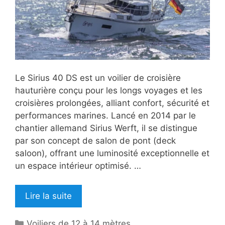
Le Sirius 40 DS est un voilier de croisière
hauturière conçu pour les longs voyages et les
croisières prolongées, alliant confort, sécurité et
performances marines. Lancé en 2014 par le
chantier allemand Sirius Werft, il se distingue
par son concept de salon de pont (deck
saloon), offrant une luminosité exceptionnelle et
un espace intérieur optimisé. …
Lire la suite
Catégories
Voiliers de 12 à 14 mètres