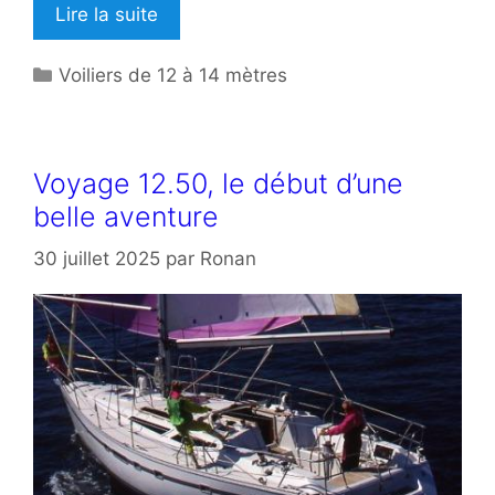
Lire la suite
Catégories
Voiliers de 12 à 14 mètres
Voyage 12.50, le début d’une
belle aventure
30 juillet 2025
par
Ronan