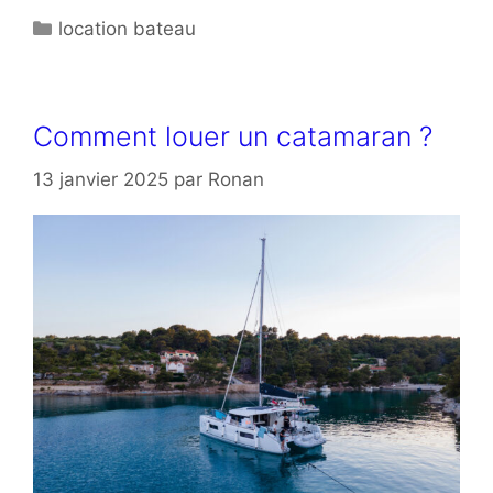
Catégories
location bateau
Comment louer un catamaran ?
13 janvier 2025
par
Ronan