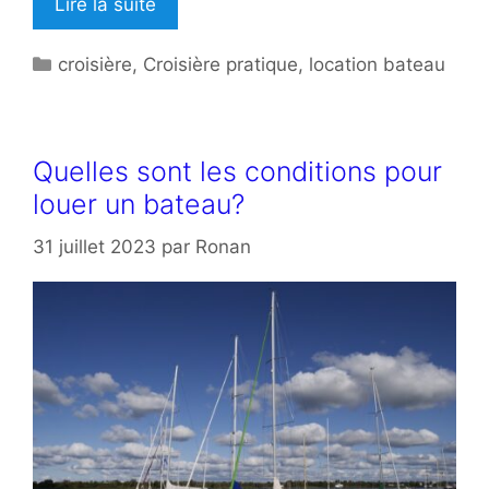
Lire la suite
Catégories
croisière
,
Croisière pratique
,
location bateau
Quelles sont les conditions pour
louer un bateau?
31 juillet 2023
par
Ronan