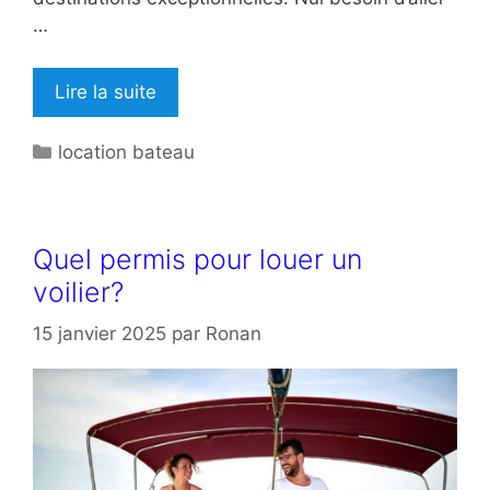
…
Lire la suite
Catégories
location bateau
Quel permis pour louer un
voilier?
15 janvier 2025
par
Ronan