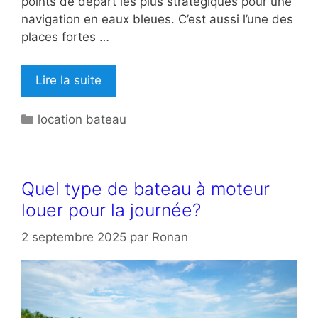
points de départ les plus stratégiques pour une
navigation en eaux bleues. C’est aussi l’une des
places fortes …
Lire la suite
Catégories
location bateau
Quel type de bateau à moteur
louer pour la journée?
2 septembre 2025
par
Ronan