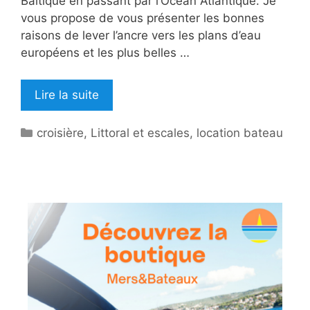
Baltique en passant par l’Océan Atlantique. Je
vous propose de vous présenter les bonnes
raisons de lever l’ancre vers les plans d’eau
européens et les plus belles …
Lire la suite
Catégories
croisière
,
Littoral et escales
,
location bateau