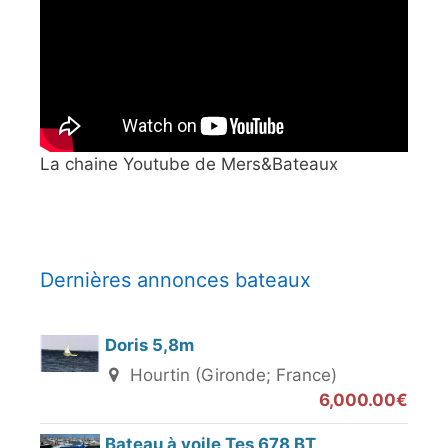
La chaine Youtube de Mers&Bateaux
Dernières annonces bateaux
Doris 5,8m
Hourtin (Gironde; France)
6,000.00€
Bateau à voile Tes 678 BT