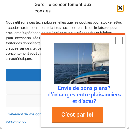
Gérer le consentement aux
cookies
Nous utilisons des technologies telles que les cookies pour stocker et/ou
accéder aux informations relatives aux appareils. Nous le faisons pour
améliorer l’expérience de navigation et pour afficher des publicités
(non-)personnalisées. Consentir à ces technologies nous autorisera à
traiter des données telles que le comportement de navigation ou les ID
uniques sur ce site. Le fait de ne pas consentir ou de retirer son
consentement peut avoir un effet négatif sur certaines fonctonnalités et
caractéristiques.
Accepter
Envie de bons plans?
Refuser
d’échanges entre plaisanciers
et d’actu?
Voir les préférences
C’est par ici
Traitement de vos données
Traitement de vos données
personnelles
personnelles