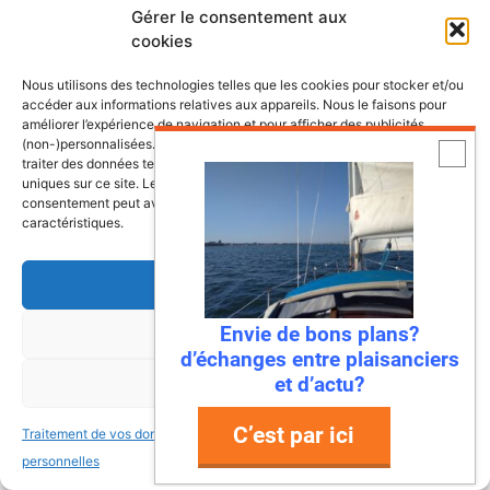
Gérer le consentement aux
cookies
Nous utilisons des technologies telles que les cookies pour stocker et/ou
accéder aux informations relatives aux appareils. Nous le faisons pour
améliorer l’expérience de navigation et pour afficher des publicités
(non-)personnalisées. Consentir à ces technologies nous autorisera à
traiter des données telles que le comportement de navigation ou les ID
uniques sur ce site. Le fait de ne pas consentir ou de retirer son
consentement peut avoir un effet négatif sur certaines fonctonnalités et
caractéristiques.
Accepter
Envie de bons plans?
Refuser
d’échanges entre plaisanciers
et d’actu?
Voir les préférences
C’est par ici
Traitement de vos données
Traitement de vos données
personnelles
personnelles