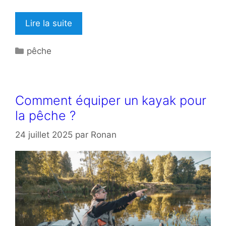
Lire la suite
Catégories
pêche
Comment équiper un kayak pour
la pêche ?
24 juillet 2025
par
Ronan