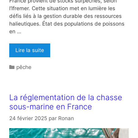
France provient de stocks surpêchés, selon
l’Ifremer. Cette situation met en lumière les
défis liés à la gestion durable des ressources
halieutiques. État des populations de poissons
en …
Lire la suite
Catégories
pêche
La réglementation de la chasse
sous-marine en France
24 février 2025
par
Ronan