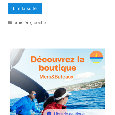
Lire la suite
Catégories
croisière
,
pêche