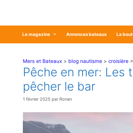
Aller
au
contenu
Le magazine
Annonces bateaux
La bout
Mers et Bateaux
>
blog nautisme
>
croisière
>
Pêche en mer: Les 
pêcher le bar
1 février 2025
par
Ronan