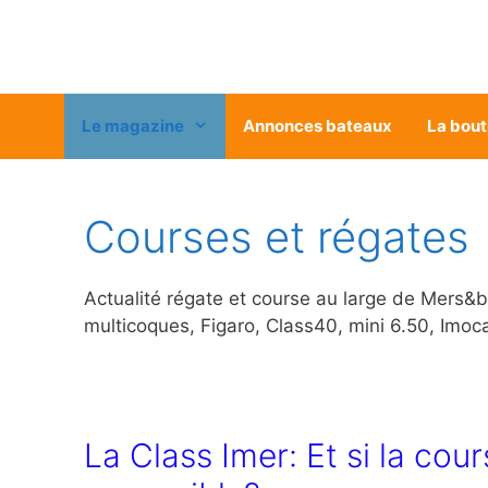
Aller
au
contenu
Le magazine
Annonces bateaux
La bout
Courses et régates
Actualité régate et course au large de Mers&ba
multicoques, Figaro, Class40, mini 6.50, Imoca
La Class Imer: Et si la cou