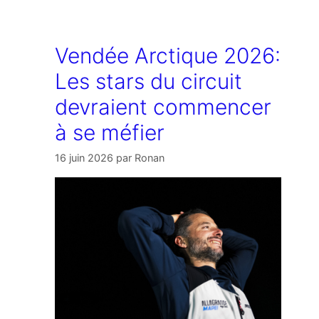
Vendée Arctique 2026:
Les stars du circuit
devraient commencer
à se méfier
16 juin 2026
par
Ronan