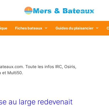
ique
Fiches bateaux
Guides du plaisancier
C
teaux.com. Toute les infos IRC, Osiris,
 et Multi50.
rse au large redevenait