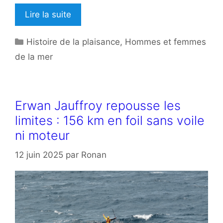
Lire la suite
Catégories
Histoire de la plaisance
,
Hommes et femmes
de la mer
Erwan Jauffroy repousse les
limites : 156 km en foil sans voile
ni moteur
12 juin 2025
par
Ronan