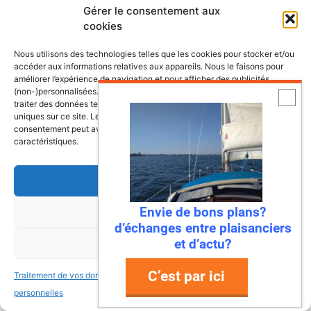
Gérer le consentement aux
cookies
Lire la suite
Nous utilisons des technologies telles que les cookies pour stocker et/ou
accéder aux informations relatives aux appareils. Nous le faisons pour
Catégories
Hommes et femmes de la mer
,
Monde de la
améliorer l’expérience de navigation et pour afficher des publicités
(non-)personnalisées. Consentir à ces technologies nous autorisera à
Voile et Culture Maritime
traiter des données telles que le comportement de navigation ou les ID
uniques sur ce site. Le fait de ne pas consentir ou de retirer son
consentement peut avoir un effet négatif sur certaines fonctonnalités et
caractéristiques.
Daniel Gilard, quand la mini te
rend grand
Accepter
1 décembre 2024
par
Ronan
Envie de bons plans?
Refuser
d’échanges entre plaisanciers
et d’actu?
Voir les préférences
C’est par ici
Traitement de vos données
Traitement de vos données
personnelles
personnelles