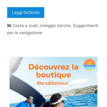
Leggi l’articolo
Categorie
Costa e scali
,
noleggio barche
,
Suggerimenti
per la navigazione