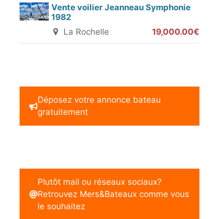
Vente voilier Jeanneau Symphonie
1982
La Rochelle
19,000.00€
Déposez votre annonce bateau
gratuitement
Plutôt mail ou réseaux sociaux?
Retrouvez Mers&Bateaux comme vous
le souhaitez