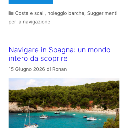
Categorie
Costa e scali
,
noleggio barche
,
Suggerimenti
per la navigazione
Navigare in Spagna: un mondo
intero da scoprire
15 Giugno 2026
di
Ronan