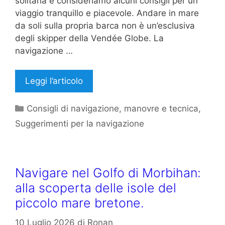
solitaria e consideriamo alcuni consigli per un
viaggio tranquillo e piacevole. Andare in mare
da soli sulla propria barca non è un’esclusiva
degli skipper della Vendée Globe. La
navigazione …
Leggi l’articolo
Categorie
Consigli di navigazione
,
manovre e tecnica
,
Suggerimenti per la navigazione
Navigare nel Golfo di Morbihan:
alla scoperta delle isole del
piccolo mare bretone.
10 Luglio 2026
di
Ronan