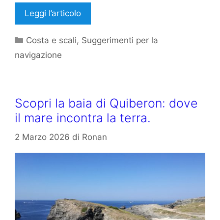
Leggi l’articolo
Categorie
Costa e scali
,
Suggerimenti per la
navigazione
Scopri la baia di Quiberon: dove
il mare incontra la terra.
2 Marzo 2026
di
Ronan