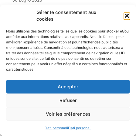
Gérer le consentement aux
Dal 1 al 6 ottobre 2026, Genova tornerà a
cookies
essere la capitale mondiale della nautica con
la 66ª edizione del Salone Nautico
Nous utilisons des technologies telles que les cookies pour stocker et/ou
Internazionale, organizzato da Confindustria
accéder aux informations relatives aux appareils. Nous le faisons pour
améliorer l’expérience de navigation et pour afficher des publicités
Nautica. L’evento, che ritorna alle sue date
(non-)personnalisées. Consentir à ces technologies nous autorisera à
tradizionali di ottobre, si presenta come un
traiter des données telles que le comportement de navigation ou les ID
punto di incontro tra innovazione, eccellenza
uniques sur ce site. Le fait de ne pas consentir ou de retirer son
consentement peut avoir un effet négatif sur certaines fonctonnalités et
italiana e business internazionale, in un
caractéristiques.
contesto che conferma ...
Leggi l'articolo
Accepter
Ecoscandagli, GPS, NMEA… E
Refuser
se ci prendessimo una pausa?
Voir les préférences
29 Luglio 2026
La vela è sempre stata una scuola di libertà.
Dati personali
Dati personali
Una parentesi in cui il vento, le onde e