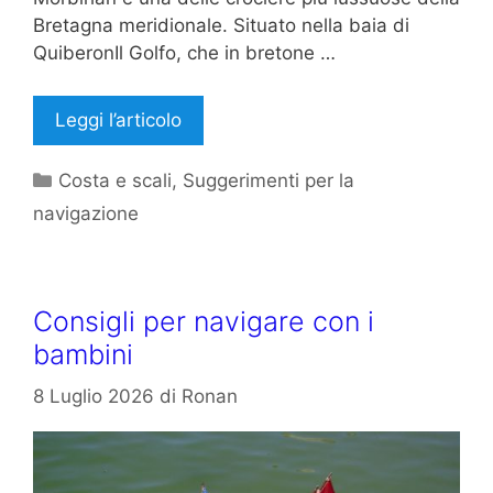
Bretagna meridionale. Situato nella baia di
QuiberonIl Golfo, che in bretone …
Leggi l’articolo
Categorie
Costa e scali
,
Suggerimenti per la
navigazione
Consigli per navigare con i
bambini
8 Luglio 2026
di
Ronan