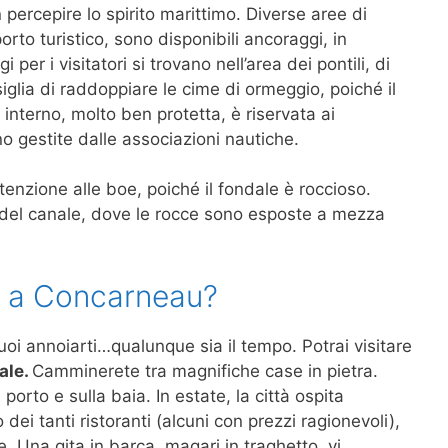
 percepire lo spirito marittimo. Diverse aree di
rto turistico, sono disponibili ancoraggi, in
i per i visitatori si trovano nell’area dei pontili, di
siglia di raddoppiare le cime di ormeggio, poiché il
interno, molto ben protetta, è riservata ai
o gestite dalle associazioni nautiche.
ttenzione alle boe, poiché il fondale è roccioso.
d del canale, dove le rocce sono esposte a mezza
a a Concarneau?
oi annoiarti…qualunque sia il tempo. Potrai visitare
ale.
Camminerete tra magnifiche case in pietra.
 porto e sulla baia. In estate, la città ospita
ei tanti ristoranti (alcuni con prezzi ragionevoli),
e. Una gita in barca, magari in traghetto, vi