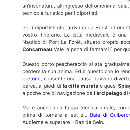
un’insenatura, all’ingresso dell’omonima baia.
tecnico e turistico per i diportisti.
Per i diportisti che arrivano da Brest o Lorie
vostro itinerario. La città medievale è una 
Nautico di Port La Forêt, situato proprio accan
Concarneau
Vale la pena di fermarsi lì per qu
Questo porto peschereccio si sta gradualmen
perdere la sua anima. Ed è questo che lo ren
bretone
, consente una pausa davvero diverten
barca, ai piedi di
la città murata
e quasi
Spia
a poche ore di navigazione da
l’arcipelago di
Ma è anche una tappa tecnica ideale, con i 
prima di tornare a est e…
Baia di Quibero
Audierne e superare il Raz de Sein.