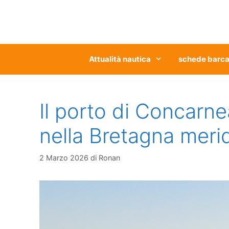
Vai
al
contenuto
Attualità nautica
schede barc
Il porto di Concarn
nella Bretagna meri
2 Marzo 2026
di
Ronan