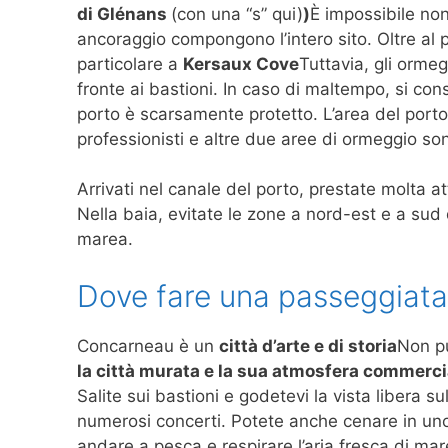
di Glénans
(con una “s” qui)
)
È impossibile non
ancoraggio compongono l’intero sito. Oltre al po
particolare a
Kersaux Cove
Tuttavia, gli ormegg
fronte ai bastioni. In caso di maltempo, si con
porto è scarsamente protetto. L’area del porto 
professionisti e altre due aree di ormeggio son
Arrivati ​​nel canale del porto, prestate molta a
Nella baia, evitate le zone a nord-est e a su
marea.
Dove fare una passeggiat
Concarneau è un
città d’arte e di storia
Non pu
la città murata e la sua atmosfera commerci
Salite sui bastioni e godetevi la vista libera sul
numerosi concerti. Potete anche cenare in uno d
andare a pesca e respirare l’aria fresca di mar