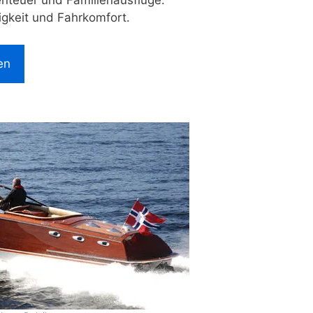
enteuer und Familienausflüge.
igkeit und Fahrkomfort.
en