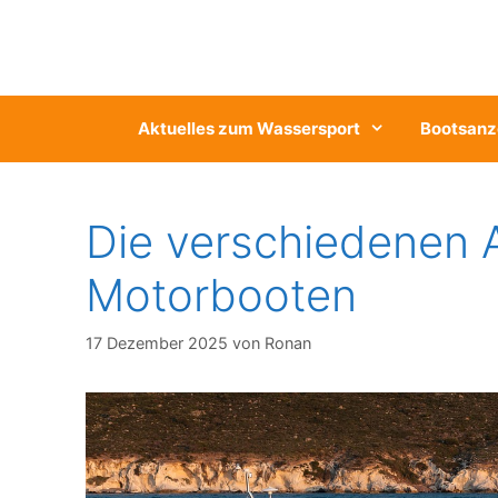
Zum
Inhalt
springen
Aktuelles zum Wassersport
Bootsanz
Die verschiedenen 
Motorbooten
17 Dezember 2025
von
Ronan