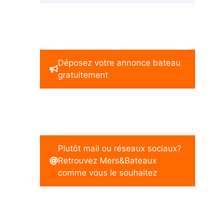
Déposez votre annonce bateau
gratuitement
Plutôt mail ou réseaux sociaux?
Retrouvez Mers&Bateaux
comme vous le souhaitez