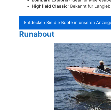
Bombard Explorer
: Ideal für Meeresab
Highfield Classic
: Bekannt für Langleb
Entdecken Sie die Boote in unseren Anzeig
Runabout