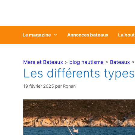
Aller
au
contenu
Le magazine
Annonces bateaux
La bout
Mers et Bateaux
>
blog nautisme
>
Bateaux
> 
Les différents type
19 février 2025
par
Ronan