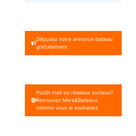
Déposez votre annonce bateau
gratuitement
Plutôt mail ou réseaux sociaux?
Retrouvez Mers&Bateaux
comme vous le souhaitez