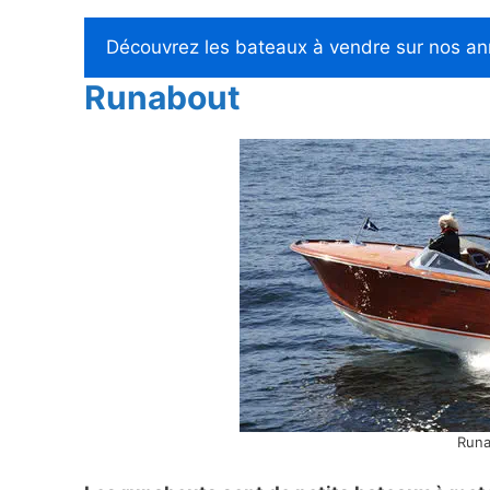
Découvrez les bateaux à vendre sur nos a
Runabout
Runa