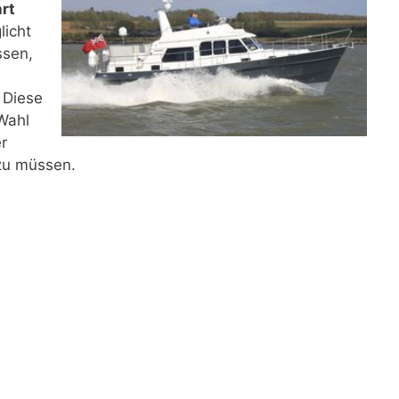
rt
licht
ssen,
 Diese
 Wahl
r
zu müssen.