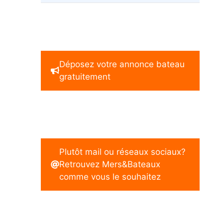
Déposez votre annonce bateau
gratuitement
Plutôt mail ou réseaux sociaux?
Retrouvez Mers&Bateaux
comme vous le souhaitez