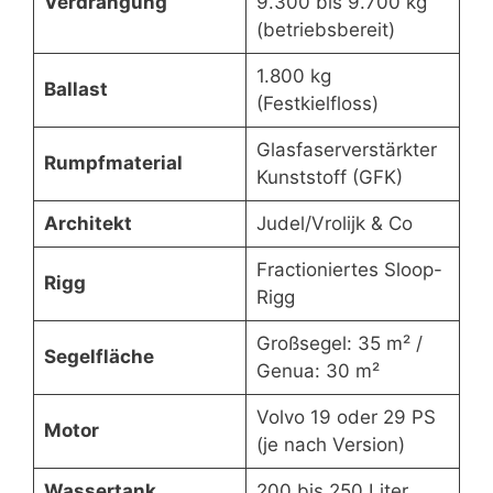
Verdrängung
9.300 bis 9.700 kg
(betriebsbereit)
1.800 kg
Ballast
(Festkielfloss)
Glasfaserverstärkter
Rumpfmaterial
Kunststoff (GFK)
Architekt
Judel/Vrolijk & Co
Fractioniertes Sloop-
Rigg
Rigg
Großsegel: 35 m² /
Segelfläche
Genua: 30 m²
Volvo 19 oder 29 PS
Motor
(je nach Version)
Wassertank
200 bis 250 Liter