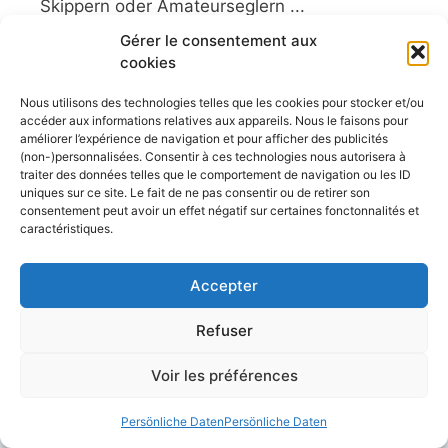
Skippern oder Amateurseglern ...
Artikel lesen
Gérer le consentement aux
cookies
Nous utilisons des technologies telles que les cookies pour stocker et/ou
accéder aux informations relatives aux appareils. Nous le faisons pour
améliorer l’expérience de navigation et pour afficher des publicités
(non-)personnalisées. Consentir à ces technologies nous autorisera à
Conseils et astuces pour la navigation et
traiter des données telles que le comportement de navigation ou les ID
l'entretien de votre bateau,
uniques sur ce site. Le fait de ne pas consentir ou de retirer son
consentement peut avoir un effet négatif sur certaines fonctonnalités et
Les plus belles croisières, simples et
caractéristiques.
accessibles depuis nos côtes.
Les meilleurs voiliers d'hier et aujourd'hui.
Accepter
Annonces bateaux gratuites
Refuser
Un site qui vulgarise la voile, à destination
Voir les préférences
des débutants comme des habitués de la
mer.
Persönliche Daten
Persönliche Daten