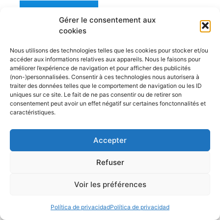
Leer el artículo
Gérer le consentement aux
Trimarán transportable: El
cookies
velero de asalto definitivo
Nous utilisons des technologies telles que les cookies pour stocker et/ou
28 julio 2026
accéder aux informations relatives aux appareils. Nous le faisons pour
améliorer l’expérience de navigation et pour afficher des publicités
(non-)personnalisées. Consentir à ces technologies nous autorisera à
Los trimaranes pequeños son excelentes
traiter des données telles que le comportement de navigation ou les ID
embarcaciones para expediciones náuticas y
uniques sur ce site. Le fait de ne pas consentir ou de retirer son
consentement peut avoir un effet négatif sur certaines fonctonnalités et
cruceros familiares cortos a lo largo de
caractéristiques.
nuestras costas, al estilo de acampada
costera. ¿Cuáles son las ventajas de estos
Accepter
trimaranes pequeños y transportables con
sus mástiles plegables, y cuáles son los
Refuser
mejores modelos? Cuando pensamos en
viajes en velero, lo primero que nos viene ...
Voir les préférences
Leer el artículo
Política de privacidad
Política de privacidad
Embarcación rígida versus