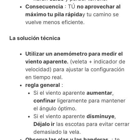
Consecuencia
: TÚ
no aprovechar al
máximo tu pila rápida
y tu camino se
vuelve menos eficiente.
La solución técnica
Utilizar un anemómetro para medir el
viento aparente.
(veleta + indicador de
velocidad) para ajustar la configuración
en tiempo real.
regla general
:
Si el viento aparente
aumentar
,
confinar
ligeramente para mantener
el ángulo óptimo.
Si el viento aparente
disminuye
,
Déjalo ir
las escotas para evitar cerrar
demasiado la vela.
Observa las olas y las banderas.
: te