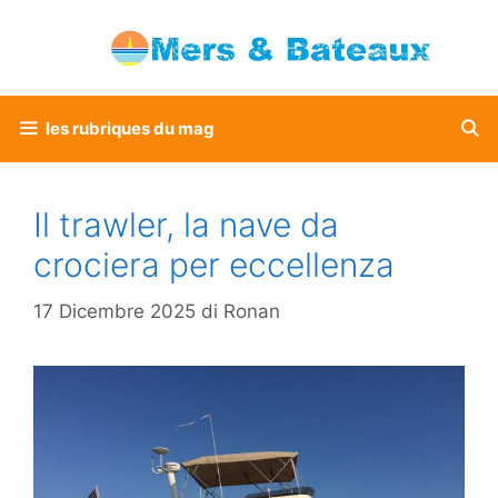
Vai
al
contenuto
les rubriques du mag
Il trawler, la nave da
crociera per eccellenza
17 Dicembre 2025
di
Ronan