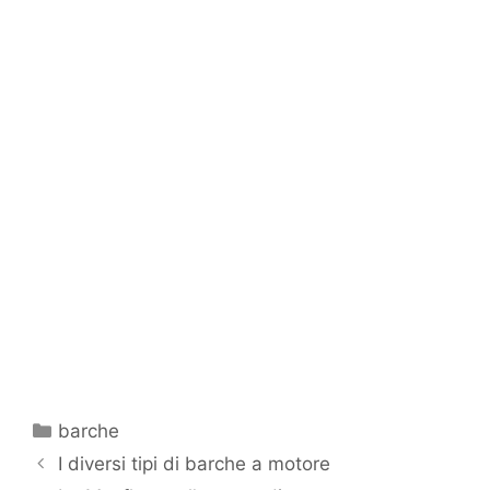
Categorie
barche
I diversi tipi di barche a motore