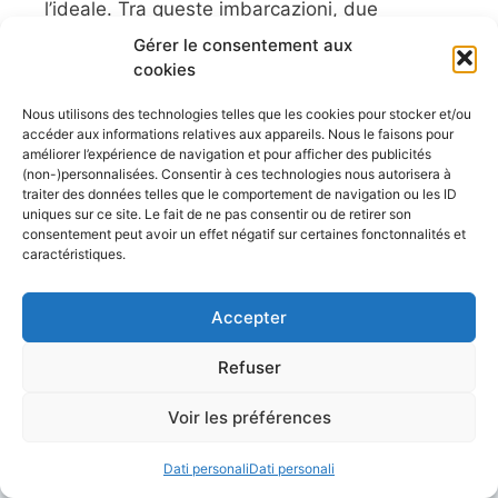
l’ideale. Tra queste imbarcazioni, due
tipologie si distinguono per versatilità e
Gérer le consentement aux
praticità: il gommone a chiglia rigida (RIB) e la
cookies
barca a scafo aperto. Entrambe sono molto
Nous utilisons des technologies telles que les cookies pour stocker et/ou
apprezzate per le gite in famiglia, la pesca o
accéder aux informations relatives aux appareils. Nous le faisons pour
gli sport acquatici. Ma cosa le differenzia e ...
améliorer l’expérience de navigation et pour afficher des publicités
(non-)personnalisées. Consentir à ces technologies nous autorisera à
Leggi l'articolo
traiter des données telles que le comportement de navigation ou les ID
uniques sur ce site. Le fait de ne pas consentir ou de retirer son
consentement peut avoir un effet négatif sur certaines fonctonnalités et
caractéristiques.
Accepter
Conseils et astuces pour la navigation et
l'entretien de votre bateau,
Refuser
Les plus belles croisières, simples et
accessibles depuis nos côtes.
Voir les préférences
Les meilleurs voiliers d'hier et aujourd'hui.
Dati personali
Dati personali
Annonces bateaux gratuites