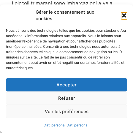
I piccoli trimarani sono imbarcazioni a vela
eccellenti per spedizioni nautiche e brevi
Gérer le consentement aux
crociere in famiglia lungo le nostre coste, in
cookies
stile campeggio costiero. Quali sono i
Nous utilisons des technologies telles que les cookies pour stocker et/ou
vantaggi di questi piccoli trimarani
accéder aux informations relatives aux appareils. Nous le faisons pour
trasportabili con i loro bracci pieghevoli e
améliorer l’expérience de navigation et pour afficher des publicités
(non-)personnalisées. Consentir à ces technologies nous autorisera à
quali sono i modelli migliori? Quando
traiter des données telles que le comportement de navigation ou les ID
pensiamo alle escursioni in barca a vela, di
uniques sur ce site. Le fait de ne pas consentir ou de retirer son
solito ci ...
consentement peut avoir un effet négatif sur certaines fonctonnalités et
caractéristiques.
Leggi l'articolo
Kayak con ponte: e se questo
Accepter
kayak fosse stato creato
Refuser
apposta per te?
Voir les préférences
28 Luglio 2026
Il kayak è uno sport acquatico accessibile a
Dati personali
Dati personali
tutti. E questo è il suo principale punto di