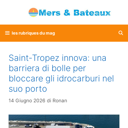
Vai
al
contenuto
les rubriques du mag
Saint-Tropez innova: una
barriera di bolle per
bloccare gli idrocarburi nel
suo porto
14 Giugno 2026
di
Ronan