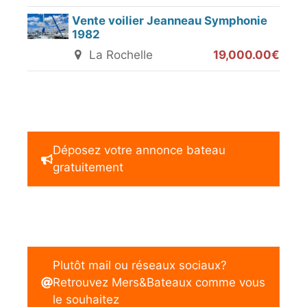
Vente voilier Jeanneau Symphonie
1982
La Rochelle
19,000.00€
Déposez votre annonce bateau
gratuitement
Plutôt mail ou réseaux sociaux?
Retrouvez Mers&Bateaux comme vous
le souhaitez