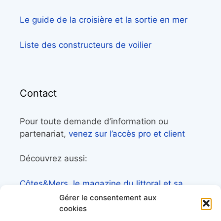
Le guide de la croisière et la sortie en mer
Liste des constructeurs de voilier
Contact
Pour toute demande d’information ou
partenariat,
venez sur l’accès pro et client
Découvrez aussi:
Côtes&Mers, le magazine du littoral et sa
librairie maritime
Gérer le consentement aux
cookies
Mers&Montagnes, Equipement outdoor pour