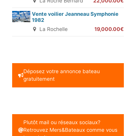
La Roche Bernard
22,000.00€
Vente voilier Jeanneau Symphonie
1982
La Rochelle
19,000.00€
Déposez votre annonce bateau
gratuitement
Plutôt mail ou réseaux sociaux?
Retrouvez Mers&Bateaux comme vous