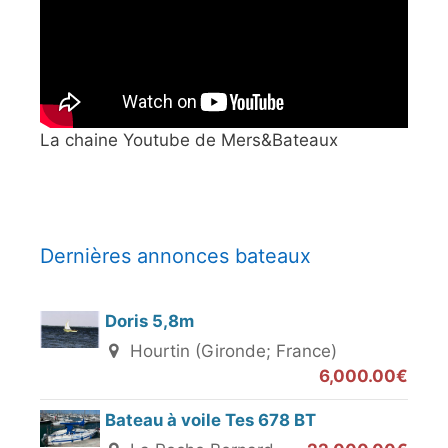
La chaine Youtube de Mers&Bateaux
Dernières annonces bateaux
Doris 5,8m
Hourtin (Gironde; France)
6,000.00€
Bateau à voile Tes 678 BT