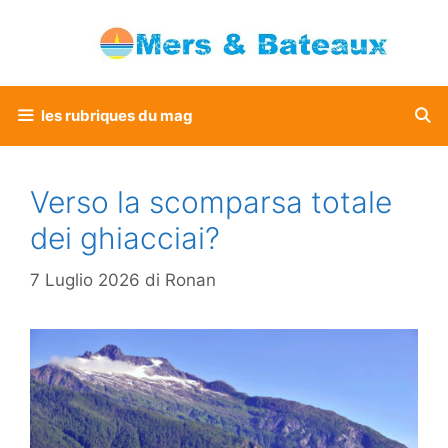
Vai
al
contenuto
les rubriques du mag
Verso la scomparsa totale
dei ghiacciai?
7 Luglio 2026
di
Ronan