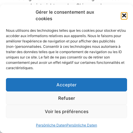
zu segeln ist nicht nur den Skippern der
Gérer le consentement aux
Vendée Globe vorbehalten. Alleinsegeln
cookies
beschränkt sich nicht auf
Ozeanüberquerungen, die professionellen
Nous utilisons des technologies telles que les cookies pour stocker et/ou
Skippern oder Amateurseglern ...
accéder aux informations relatives aux appareils. Nous le faisons pour
améliorer l’expérience de navigation et pour afficher des publicités
Artikel lesen
(non-)personnalisées. Consentir à ces technologies nous autorisera à
traiter des données telles que le comportement de navigation ou les ID
uniques sur ce site. Le fait de ne pas consentir ou de retirer son
consentement peut avoir un effet négatif sur certaines fonctonnalités et
caractéristiques.
Conseils et astuces pour la navigation et
Accepter
l'entretien de votre bateau,
Refuser
Les plus belles croisières, simples et
accessibles depuis nos côtes.
Voir les préférences
Les meilleurs voiliers d'hier et aujourd'hui.
Persönliche Daten
Persönliche Daten
Annonces bateaux gratuites