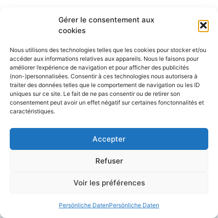
Alleinsegeln erfordert etwas Organisation
Gérer le consentement aux
und Vorsichtsmaßnahmen für eine sichere
cookies
Reise. Schauen wir uns die
Nous utilisons des technologies telles que les cookies pour stocker et/ou
Herausforderungen des Alleinsegelns an und
accéder aux informations relatives aux appareils. Nous le faisons pour
geben wir einige Tipps für eine reibungslose
améliorer l’expérience de navigation et pour afficher des publicités
und angenehme Tour. Allein im eigenen Boot
(non-)personnalisées. Consentir à ces technologies nous autorisera à
traiter des données telles que le comportement de navigation ou les ID
zu segeln ist nicht nur den Skippern der
uniques sur ce site. Le fait de ne pas consentir ou de retirer son
Vendée Globe vorbehalten. Alleinsegeln
consentement peut avoir un effet négatif sur certaines fonctonnalités et
beschränkt sich nicht auf
caractéristiques.
Ozeanüberquerungen, die professionellen
Skippern oder Amateurseglern ...
Accepter
Artikel lesen
Refuser
Voir les préférences
Persönliche Daten
Persönliche Daten
Conseils et astuces pour la navigation et