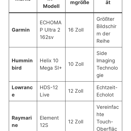
mgröße
ät
Modell
Größter
ECHOMA
Bildschir
Garmin
P Ultra 2
16 Zoll
m der
162sv
Reihe
Side
Hummin
Helix 10
Imaging
10 Zoll
bird
Mega SI+
Technolo
gie
Lowranc
HDS-12
Echtzeit-
12 Zoll
e
Live
Echolot
Vereinfac
hte
Raymari
Element
12 Zoll
Touch-
ne
12S
Oberfläc