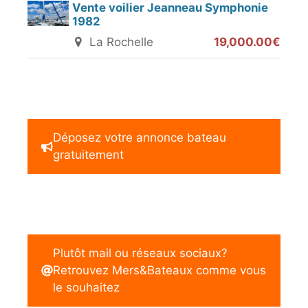
Vente voilier Jeanneau Symphonie
1982
La Rochelle
19,000.00€
Déposez votre annonce bateau
gratuitement
Plutôt mail ou réseaux sociaux?
Retrouvez Mers&Bateaux comme vous
le souhaitez