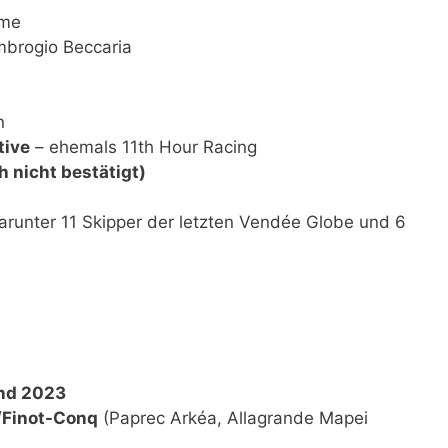
mme
mbrogio Beccaria
n
tive
– ehemals 11th Hour Racing
h nicht bestätigt)
arunter 11 Skipper der letzten Vendée Globe und 6
und 2023
/Finot-Conq
(Paprec Arkéa, Allagrande Mapei