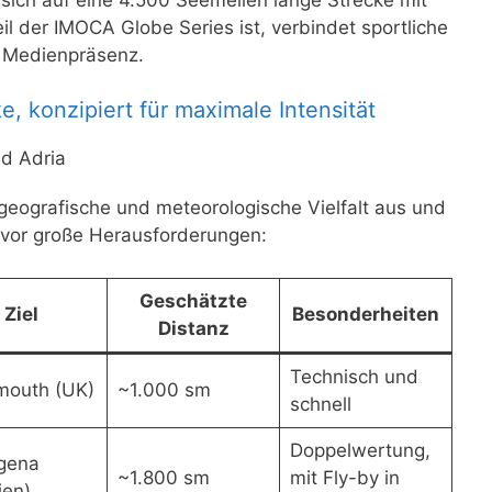
l der IMOCA Globe Series ist, verbindet sportliche
r Medienpräsenz.
, konzipiert für maximale Intensität
nd Adria
 geografische und meteorologische Vielfalt aus und
 vor große Herausforderungen:
Geschätzte
Ziel
Besonderheiten
Distanz
Technisch und
mouth (UK)
~1.000 sm
schnell
Doppelwertung,
gena
~1.800 sm
mit Fly-by in
ien)