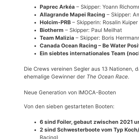
Paprec Arkéa
– Skipper: Yoann Richo
Allagrande Mapei Racing
– Skipper: A
Holcim-PRB
– Skipperin: Rosalin Kuiper
Biotherm
– Skipper: Paul Meilhat
Team Malizia
– Skipper: Boris Herrman
Canada Ocean Racing – Be Water Posi
Ein siebtes internationales Team (noc
Die Crews vereinen Segler aus 13 Nationen, d
ehemalige Gewinner der
The Ocean Race
.
Neue Generation von IMOCA-Booten
Von den sieben gestarteten Booten:
6 sind Foiler, gebaut zwischen 2021 
2 sind Schwesterboote vom Typ Koch
Racing)