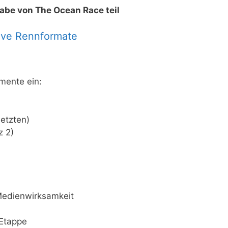
abe von The Ocean Race teil
ive Rennformate
mente ein:
etzten)
z 2)
Medienwirksamkeit
-Etappe