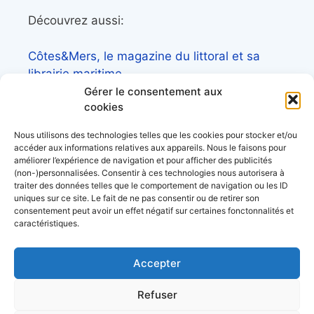
Découvrez aussi:
Côtes&Mers, le magazine du littoral et sa
librairie maritime
Gérer le consentement aux
Mers&Montagnes, Equipement outdoor pour
cookies
le trek et le raid nautique
Nous utilisons des technologies telles que les cookies pour stocker et/ou
BoatingAds, le site d’annonces bateaux
accéder aux informations relatives aux appareils. Nous le faisons pour
européen
améliorer l’expérience de navigation et pour afficher des publicités
(non-)personnalisées. Consentir à ces technologies nous autorisera à
traiter des données telles que le comportement de navigation ou les ID
uniques sur ce site. Le fait de ne pas consentir ou de retirer son
consentement peut avoir un effet négatif sur certaines fonctonnalités et
caractéristiques.
Stock images by
Depositphotos
Accepter
über uns
Refuser
persönliche Daten